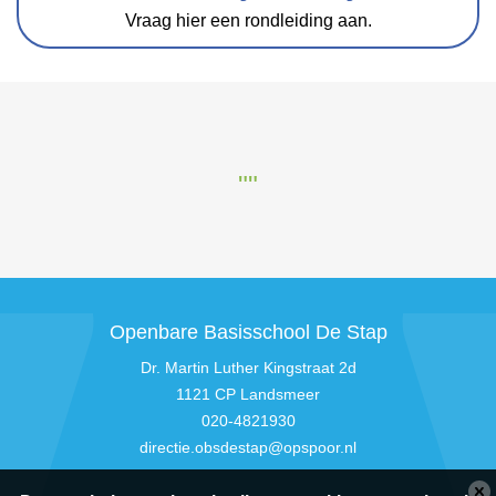
Vraag hier een rondleiding aan.
""
Openbare Basisschool De Stap
Dr. Martin Luther Kingstraat 2d
1121 CP Landsmeer
020-4821930
directie.obsdestap@opspoor.nl